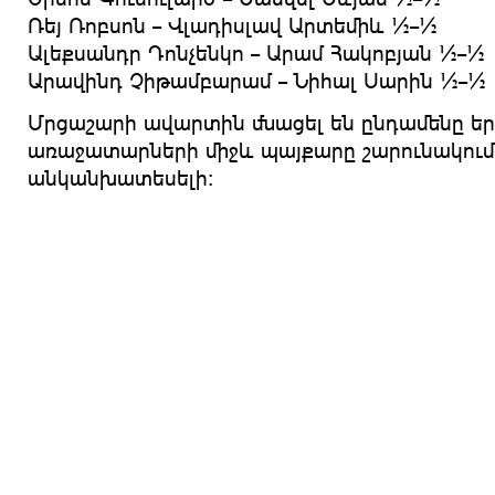
Ռեյ Ռոբսոն – Վլադիսլավ Արտեմիև ½–½
Ալեքսանդր Դոնչենկո – Արամ Հակոբյան ½–½
Արավինդ Չիթամբարամ – Նիհալ Սարին ½–½
Մրցաշարի ավարտին մնացել են ընդամենը եր
առաջատարների միջև պայքարը շարունակում 
անկանխատեսելի։