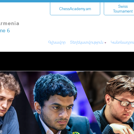
Swiss
ChessAcademy.am
Tournament
Armenia
une 6
Գլխավոր
Տեղեկատվություն
Կանոնադրու