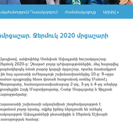
ակահանություն/ Դասակարգում
Ժամանակացույց
Արխիվ
մրցաշար. Ջերմուկ 2020 մրցաշարի
Այսպիսով, ամփոփենք Ստեփան Ավագյանի հուշամրցաշար.
Ջերմուկ 2020-ը: Չնայած բոլոր դժվարություններին, մեզ հաջողվեց
կազմակերպել նման բարձր կարգի մրցաշար, որտեղ մասնակցում
էին հայ պատանի ուժեղագույն շախմատիստներից 10-ը: 9-օրյա
համառ պայքարից հետո վստահ հաղթանակ տոնեց Մանուէլ
Պետրոսյանը, համապատասխանաբար 2-րդ, 3-րդ և 4-րդ տեղերը
զբաղեցրին Հայկ Մարտիրոսյանը, Շանթ Սարգսյանը և Տիգրան
Հարությունյանը:
Հայաստանի շախմատի ակադեմիան շնորհակալություն է
հայտնում բոլոր նրանց, ովքեր իրենց ներդրումն են ունեցել
հակալություն Ավագյանների ընտանիքին և Ջերմուկ Աշխարհ
ոգատարության համար: