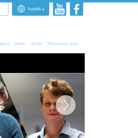
Հայերեն
թյուն
Ֆոտո
Վիդեո
Հետադարձ կապ