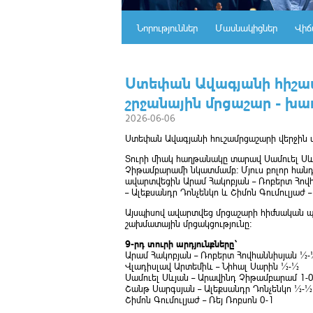
Նորություններ
Մասնակիցներ
Վիճ
Ստեփան Ավագյանի հիշատ
շրջանային մրցաշար - խա
2026-06-06
Ստեփան Ավագյանի հուշամրցաշարի վերջին տո
Տուրի միակ հաղթանակը տարավ Սամուել Սև
Չիթամբարամի նկատմամբ։ Մյուս բոլոր հանդ
ավարտվեցին Արամ Հակոբյան – Ռոբերտ Հովհ
– Ալեքսանդր Դոնչենկո և Շիմոն Գումուլյաժ 
Այսպիսով ավարտվեց մրցաշարի հիմնական պ
շախմատային մրցակցությունը։
9-րդ տուրի արդյունքները՝
Արամ Հակոբյան – Ռոբերտ Հովհաննիսյան ½-
Վլադիսլավ Արտեմիև – Նիհալ Սարին ½-½
Սամուել Սևյան – Արավինդ Չիթամբարամ 1-
Շանթ Սարգսյան – Ալեքսանդր Դոնչենկո ½-½
Շիմոն Գումուլյաժ – Ռեյ Ռոբսոն 0-1