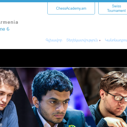
Swiss
ChessAcademy.am
Tournament
Armenia
une 6
Գլխավոր
Տեղեկատվություն
Կանոնադրու