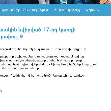
ակահանություն/ Դասակարգում
Ժամանակացույց
Արխիվ
ակին նվիրված 17-րդ կարգի
ղափուլ 9
ւրում գրանցվեց մեկ հաղթանակ և չորս ոչ-ոքի արդյունք։
յանը, որը սպիտակներով առավելության հասավ Արավինդ
իպումներում շախմատիստները կիսեցին միավորը․ ոչ-ոքի
աննիսյան, Վլադիսլավ Արտեմիև – Նիհալ Սարին, Շանթ Սարգսյան
– Ռեյ Ռոբսոն պարտիաները։
այքարը՝ ամփոփելով ինը օր տևած հետաքրքիր և լարված
½
0