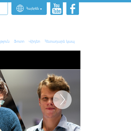
Հայերեն
թյուն
Ֆոտո
Վիդեո
Հետադարձ կապ